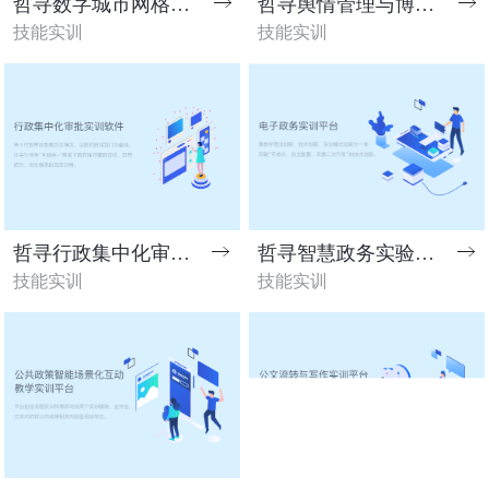
哲寻数字城市网格化管理（GIS）模拟实训教学软件
哲寻舆情管理与博弈对抗平台软件
技能实训
技能实训
哲寻行政集中化审批实训软件
哲寻智慧政务实验教学平台软件
技能实训
技能实训