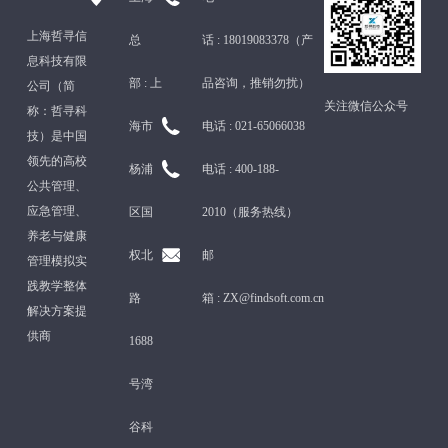
上海哲寻信
总
话 :
18019083378（产
息科技有限
部 :
上
品咨询，推销勿扰）
公司（简
关注微信公众号
称：哲寻科
海市
电话 :
021-65066038
技）是中国
领先的高校
杨浦
电话 :
400-188-
公共管理、
应急管理、
区国
2010（服务热线）
养老与健康
权北
邮
管理模拟实
践教学整体
路
箱 :
ZX@findsoft.com.cn
解决方案提
供商
1688
号湾
谷科