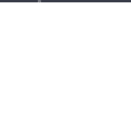
园
广州
分
部 :
广
州市
高新
技术
产业
开发
区科
学城