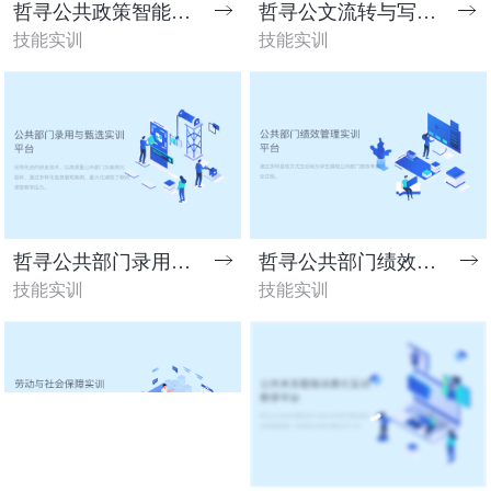
哲寻公共政策智能场景化互动教学实训平台软件
哲寻公文流转与写作实训软件
技能实训
技能实训
哲寻公共部门录用与甄选实训平台软件
哲寻公共部门绩效管理实训平台软件
技能实训
技能实训