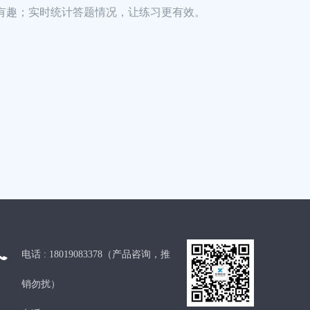
有趣；实时统计答题情况，让练习更有效。
电话 :
18019083378（产品咨询，推
销勿扰）