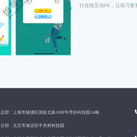
行在线互动PK，让练习更
总部 :
上海市杨浦区国权北路1688号湾谷科技园A4栋
分部 :
北京市海淀区中关村科技园