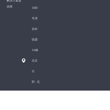
解决方案提
供商
1688
号湾
谷科
技园
A4栋
北京
分
部 :
北
京市
海淀