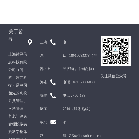
关于哲
寻
上海
电
上海哲寻信
总
话 :
18019083378（产
息科技有限
部 :
上
品咨询，推销勿扰）
公司（简
关注微信公众号
称：哲寻科
海市
电话 :
021-65066038
技）是中国
领先的高校
杨浦
电话 :
400-188-
公共管理、
应急管理、
区国
2010（服务热线）
养老与健康
权北
邮
管理模拟实
践教学整体
路
箱 :
ZX@findsoft.com.cn