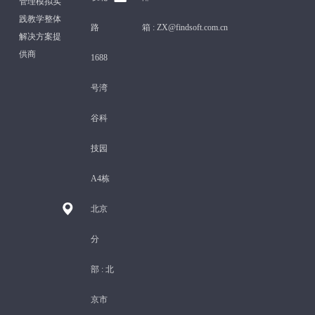
管理模拟实
践教学整体
路
箱 :
ZX@findsoft.com.cn
解决方案提
供商
1688
号湾
谷科
技园
A4栋
北京
分
部 :
北
京市