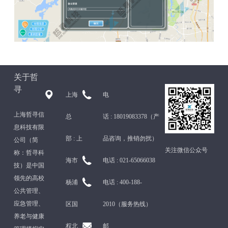
关于哲
寻
上海
电
上海哲寻信
总
话 :
18019083378（产
息科技有限
部 :
上
品咨询，推销勿扰）
公司（简
关注微信公众号
称：哲寻科
海市
电话 :
021-65066038
技）是中国
领先的高校
杨浦
电话 :
400-188-
公共管理、
应急管理、
区国
2010（服务热线）
养老与健康
权北
邮