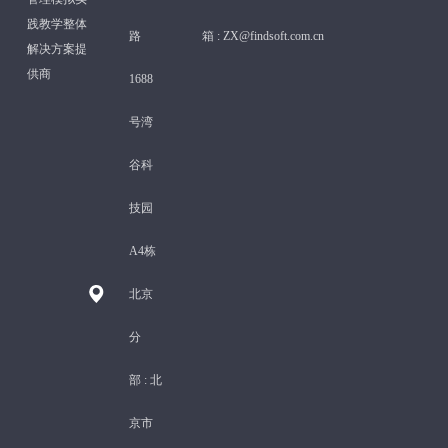
践教学整体
路
箱 :
ZX@findsoft.com.cn
解决方案提
供商
1688
号湾
谷科
技园
A4栋
北京
分
部 :
北
京市