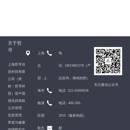
关于哲
寻
上海
电
上海哲寻信
总
话 :
18019083378（产
息科技有限
部 :
上
品咨询，推销勿扰）
公司（简
关注微信公众号
称：哲寻科
海市
电话 :
021-65066038
技）是中国
领先的高校
杨浦
电话 :
400-188-
公共管理、
应急管理、
区国
2010（服务热线）
养老与健康
权北
邮
管理模拟实