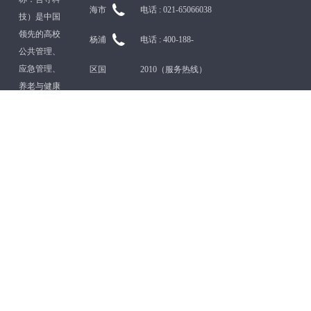
海市
电话 :
021-65066038
技）是中国
领先的高校
杨浦
电话 :
400-188-
公共管理、
应急管理、
区国
2010（服务热线）
养老与健康
权北
邮
管理模拟实
践教学整体
路
箱 :
ZX@findsoft.com.cn
解决方案提
供商
1688
号湾
谷科
技园
A4栋
北京