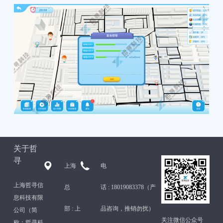
关于哲
寻
上海
电
上海哲寻信
总
话 :
18019083378（产
息科技有限
部 :
上
品咨询，推销勿扰）
公司（简
关注微信公众号
称：哲寻科